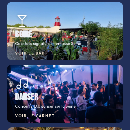
BOIRE
Cocktails signatures, terrasse Seine
VOIR LE BAR
→
DANSER
Concerts, DJ, danser sur la Seine
VOIR LE CARNET
→