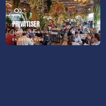
PRIVATISER
3 formules · bateau 600 m²
CARNET
EN SAVOIR PLUS
→
BATEAU
CARTE
INFOS