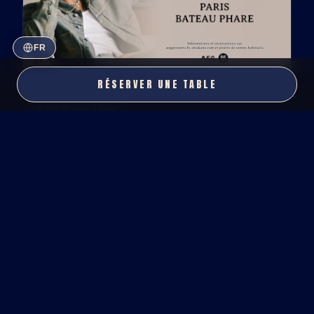
FR
RÉSERVER UNE TABLE
SAM 10 OCT · 19H
Otis Kane Live
R&B · SOUL · POP
RÉSERVER
↗
→
VOIR TOUT LE CARNET
(3)
RESTAURANT