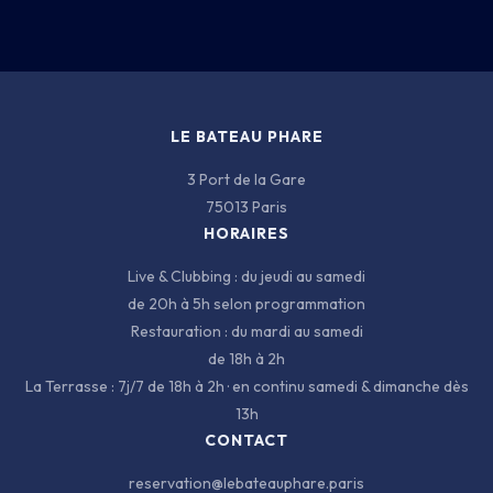
BATEAU
CARTE
INFOS
LE BATEAU PHARE
3 Port de la Gare
75013 Paris
HORAIRES
Live & Clubbing : du jeudi au samedi
de 20h à 5h selon programmation
3 PORT DE LA GARE · 75013 PARIS
Restauration : du mardi au samedi
de 18h à 2h
La Terrasse : 7j/7 de 18h à 2h · en continu samedi & dimanche dès
13h
CONTACT
reservation@lebateauphare.paris