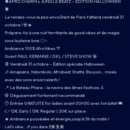
🕷️AFRO CHARM x JUNGLE BEATZ – ÉDITION HALLOWEEN
🕷️
Le rendez-vous le plus envoûtant de Paris t’attend vendredi 31
octobre ! 💀🔥
Prépare-toi à une nuit terrifiante de good vibes et de magie
sous la pleine lune 🌕✨
CARNET
Ambiance 100% AfroVibes 🎊
Guest PAUL KERANNE / DKL / STEVE SHOW 🎤
BATEAU
📆 Vendredi 31 octobre – Édition spéciale Halloween
🎶 Amapiano, Ndombolo, Afrobeat, Shatta, Bouyon… mixés
CARTE
avec des sons ensorcelants !
📍 Le Bateau Phare – le navire des âmes festives ⚓
INFOS
💀 Déguisement fortement recommandé
🕐 Entrée GRATUITE for ladies avant 00H30 avec ton billet 🎟️
👉 12€ Early | 15€ Regular | 20€ sur place
🔥 Ambiance possédée et énergie jusqu’à 5h du matin !
Let’s vibe… if you dare 💃🏾🕺🏾