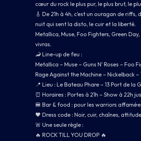
cœur du rock le plus pur, le plus brut, le pl
3 PORT DE LA GARE · 75013 PARIS
🎸 De 21h à 4h, c’est un ouragan de riffs, 
nuit qui sent la disto, le cuir et la liberté.
Metallica, Muse, Foo Fighters, Green Day, 
vivras.
🦂 Line-up de feu :
Metallica – Muse – Guns N’ Roses – Foo F
Rage Against the Machine – Nickelback – 
📍 Lieu : Le Bateau Phare – 13 Port de la 
⏰ Horaires : Portes à 21h – Show à 22h jus
🍔 Bar & food : pour les warriors affamé·
🖤 Dress code : Noir, cuir, chaînes, attitude
🚨 Une seule règle :
🔥 ROCK TILL YOU DROP 🔥