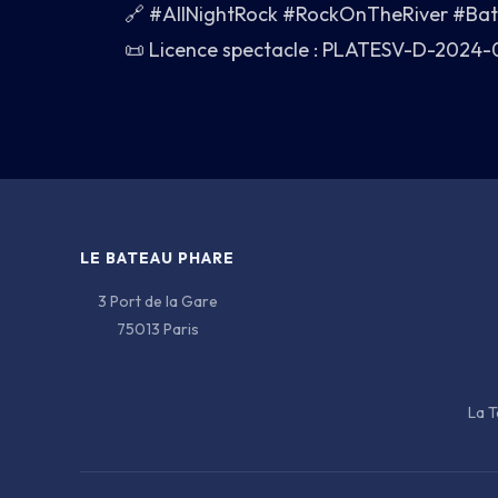
🔗 #AllNightRock #RockOnTheRiver #Bat
📜 Licence spectacle : PLATESV-D-2024-
LE BATEAU PHARE
3 Port de la Gare
75013 Paris
La T