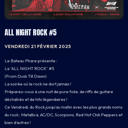
ALL NIGHT ROCK #5
VENDREDI 21 FÉVRIER 2025
CARNET
Le Bateau Phare présente :
La “ALL NIGHT ROCK” #5
BATEAU
(From Dusk Till Dawn)
La soirée où le rock ne dort jamais !
CARTE
Préparez-vous à une nuit de pure folie, de riffs de guitare
déchaînés et de hits légendaires !
INFOS
Ce Vendredi, du Rock jusqu’au matin avec les plus grands noms
du rock : Metallica, AC/DC, Scorpions, Red Hot Chili Peppers et
bien d’autres !