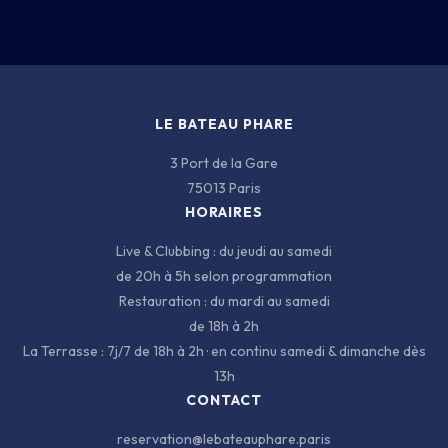
BATEAU
CARTE
INFOS
LE BATEAU PHARE
3 Port de la Gare
75013 Paris
HORAIRES
Live & Clubbing : du jeudi au samedi
de 20h à 5h selon programmation
3 PORT DE LA GARE · 75013 PARIS
Restauration : du mardi au samedi
de 18h à 2h
La Terrasse : 7j/7 de 18h à 2h · en continu samedi & dimanche dès
13h
CONTACT
reservation@lebateauphare.paris