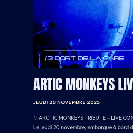
CARNET
BATEAU
CARTE
ARTIC MONKEYS LIV
INFOS
JEUDI 20 NOVEMBRE 2025
✨ ARCTIC MONKEYS TRIBUTE – LIVE CO
Le jeudi 20 novembre, embarque à bord 