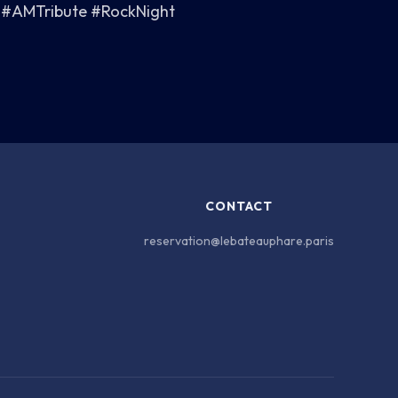
 #AMTribute #RockNight
CONTACT
reservation@lebateauphare.paris