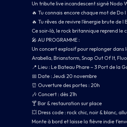
Un tribute live incandescent signé Nodo Wa
3 PORT DE LA GARE · 75013 PARIS
🔥 Tu connais encore chaque mot de Do 
🔥 Tu rêves de revivre l’énergie brute de
Ce soir-là, le rock britannique reprend le
🎤 AU PROGRAMME :
Un concert explosif pour replonger dans 
Arabella, Brianstorm, Snap Out Of It, Fluo
📍 Lieu : Le Bateau Phare – 3 Port de la G
📅 Date : Jeudi 20 novembre
⏰ Ouverture des portes : 20h
🎶 Concert : dès 21h
🍸 Bar & restauration sur place
💥 Dress code : rock chic, noir & blanc, allu
Monte à bord et laisse la fièvre indie t’env