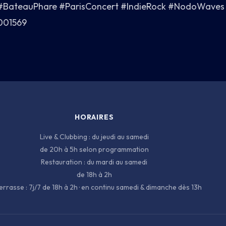
t #BateauPhare #ParisConcert #IndieRock #NodoWaves
001569
HORAIRES
Live & Clubbing : du jeudi au samedi
de 20h à 5h selon programmation
Restauration : du mardi au samedi
de 18h à 2h
errasse : 7j/7 de 18h à 2h · en continu samedi & dimanche dès 13h