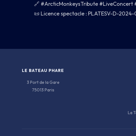
🔗 #ArcticMonkeysTribute #LiveConcer
📜 Licence spectacle : PLATESV-D-2024-
LE BATEAU PHARE
3 Port de la Gare
75013 Paris
La T