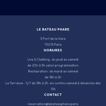
BATEAU
CARTE
INFOS
LE BATEAU PHARE
3 Port de la Gare
75013 Paris
HORAIRES
Live & Clubbing : du jeudi au samedi
de 20h à 5h selon programmation
3 PORT DE LA GARE · 75013 PARIS
Restauration : du mardi au samedi
de 18h à 2h
La Terrasse : 7j/7 de 18h à 2h · en continu samedi & dimanche dès
13h
CONTACT
reservation@lebateauphare.paris