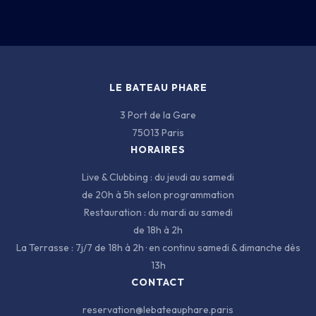
BATEAU
CARTE
INFOS
LE BATEAU PHARE
3 Port de la Gare
75013 Paris
HORAIRES
Live & Clubbing : du jeudi au samedi
de 20h à 5h selon programmation
3 PORT DE LA GARE · 75013 PARIS
Restauration : du mardi au samedi
de 18h à 2h
La Terrasse : 7j/7 de 18h à 2h · en continu samedi & dimanche dès
13h
CONTACT
reservation@lebateauphare.paris