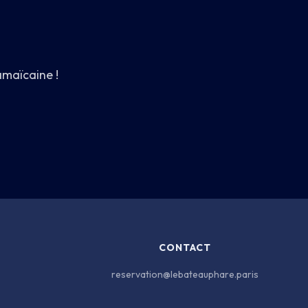
maïcaine !
CONTACT
reservation@lebateauphare.paris