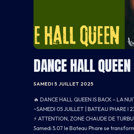
CARNET
DANCE HALL QUEEN
BATEAU
SAMEDI 5 JUILLET 2025
CARTE
🔥 DANCE HALL QUEEN IS BACK – LA NUI
INFOS
~SAMEDI 05 JUILLET | BATEAU PHARE l 
⚡️ ATTENTION, ZONE CHAUDE DE TURBU
Samedi 5.07 le Bateau Phare se transform