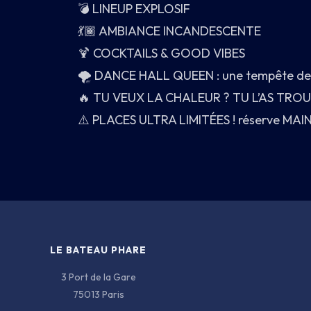
💣 LINEUP EXPLOSIF
💃🏾 AMBIANCE INCANDESCENTE
🍹 COCKTAILS & GOOD VIBES
3 PORT DE LA GARE · 75013 PARIS
🌪 DANCE HALL QUEEN : une tempête de 
🔥 TU VEUX LA CHALEUR ? TU L’AS TROU
⚠️ PLACES ULTRA LIMITÉES ! réserve MAI
LE BATEAU PHARE
3 Port de la Gare
75013 Paris