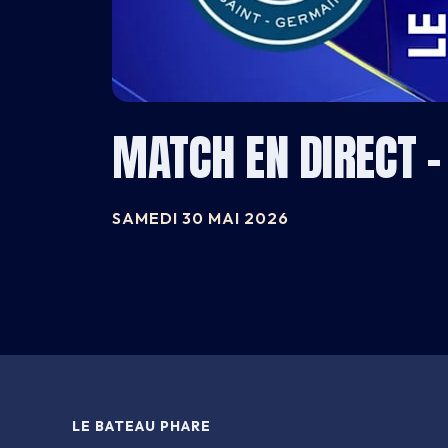
CARNET
BATEAU
CARTE
MATCH EN DIRECT –
INFOS
SAMEDI 30 MAI 2026
3 PORT DE LA GARE · 75013 PARIS
LE BATEAU PHARE