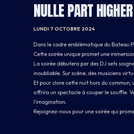
NULLE PART HIGHER
CARNET
LUNDI 7 OCTOBRE 2024
BATEAU
Dans le cadre emblématique du Bateau Phar
CARTE
Cette soirée unique promet une immersion 
INFOS
La soirée débutera par des DJ sets soign
inoubliable. Sur scène, des musiciens vi
Et pour clore cette nuit hors du commun, 
offrira un spectacle à couper le souffle. V
l’imagination.
Rejoignez-nous pour une soirée qui promet 
3 PORT DE LA GARE · 75013 PARIS