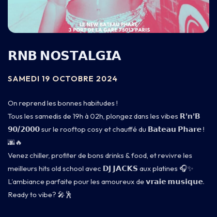
𝗥𝗡𝗕 𝗡𝗢𝗦𝗧𝗔𝗟𝗚𝗜𝗔
CARNET
SAMEDI 19 OCTOBRE 2024
BATEAU
On reprend les bonnes habitudes !
Tous les samedis de 19h à 02h, plongez dans les vibes
𝗥’𝗻’𝗕
CARTE
𝟵𝟬/𝟮𝟬𝟬𝟬
sur le rooftop cosy et chauffé du
𝗕𝗮𝘁𝗲𝗮𝘂 𝗣𝗵𝗮𝗿𝗲
!
🌆🔥
INFOS
Venez chiller, profiter de bons drinks & food, et revivre les
meilleurs hits old school avec
𝗗𝗝 𝗝𝗔𝗖𝗞𝗦
aux platines 🎧✨
L’ambiance parfaite pour les amoureux de
𝘃𝗿𝗮𝗶𝗲 𝗺𝘂𝘀𝗶𝗾𝘂𝗲
.
Ready to vibe? 🎤🕺