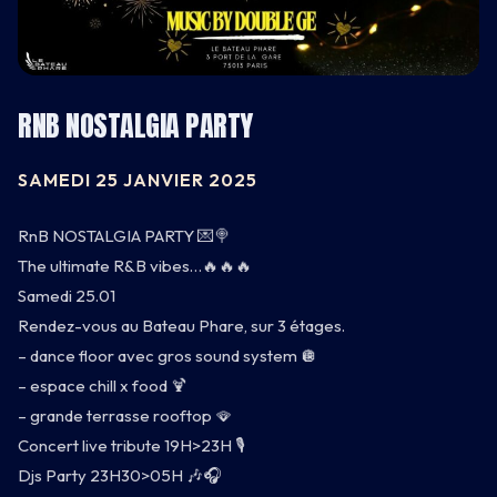
RNB NOSTALGIA PARTY
SAMEDI 25 JANVIER 2025
CARNET
RnB NOSTALGIA PARTY 💌🍭
The ultimate R&B vibes…🔥🔥🔥
BATEAU
Samedi 25.01
Rendez-vous au Bateau Phare, sur 3 étages.
CARTE
– dance floor avec gros sound system 🪩
– espace chill x food 🍹
INFOS
– grande terrasse rooftop 🪭
Concert live tribute 19H>23H 🎙️
Djs Party 23H30>05H 🎶🎧