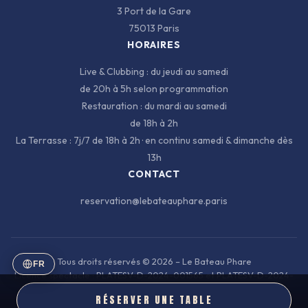
3 Port de la Gare
75013 Paris
HORAIRES
Live & Clubbing : du jeudi au samedi
de 20h à 5h selon programmation
Restauration : du mardi au samedi
de 18h à 2h
La Terrasse : 7j/7 de 18h à 2h · en continu samedi & dimanche dès
13h
CONTACT
reservation@lebateauphare.paris
Tous droits réservés
© 2026 – Le Bateau Phare
FR
Licence spectacle : PLATESV-D-2024-001565 et PLATESV-D-2024-
001569
RÉSERVER UNE TABLE
Mentions légales
Données personnelles