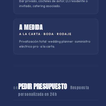
Bar privado, cócteles de autor, DJ residente o
invitado, catering asociado.
A MEDIDA
A LA CARTA
·
BODA · RODAJE
Privatización total · wedding planner · suministro
eléctrico pro · a la carta.
PEDIR PRESUPUESTO
Respuesta
04
personalizada en 24h