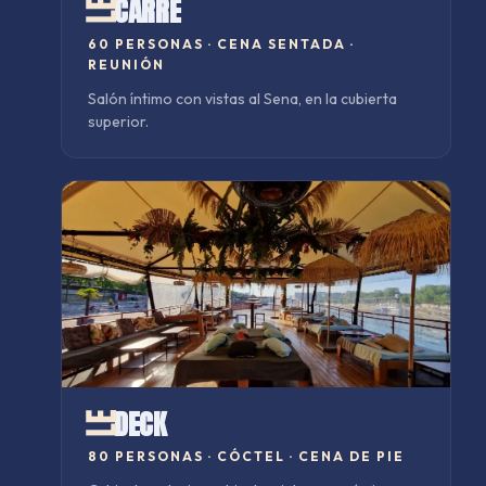
CARRÉ
Agenda
Barco
60 PERSONAS
·
CENA SENTADA ·
REUNIÓN
Menú
Salón íntimo con vistas al Sena, en la cubierta
Info
superior.
3 PORT DE LA GARE · 75013 PARIS
DECK
80 PERSONAS
·
CÓCTEL · CENA DE PIE