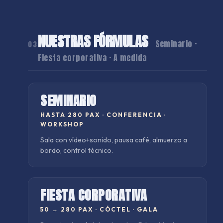
NUESTRAS FÓRMULAS
Seminario ·
03
Fiesta corporativa · A medida
SEMINARIO
HASTA 280 PAX
·
CONFERENCIA ·
WORKSHOP
Sala con vídeo+sonido, pausa café, almuerzo a
bordo, control técnico.
FIESTA CORPORATIVA
50 → 280 PAX
·
CÓCTEL · GALA