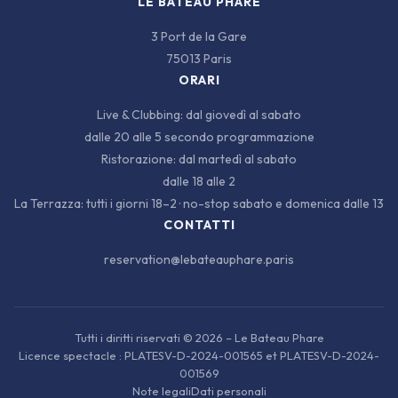
LE BATEAU PHARE
3 Port de la Gare
75013 Paris
ORARI
Live & Clubbing: dal giovedì al sabato
dalle 20 alle 5 secondo programmazione
Ristorazione: dal martedì al sabato
dalle 18 alle 2
La Terrazza: tutti i giorni 18–2 · no-stop sabato e domenica dalle 13
CONTATTI
reservation@lebateauphare.paris
Tutti i diritti riservati
© 2026 – Le Bateau Phare
Licence spectacle : PLATESV-D-2024-001565 et PLATESV-D-2024-
001569
Note legali
Dati personali