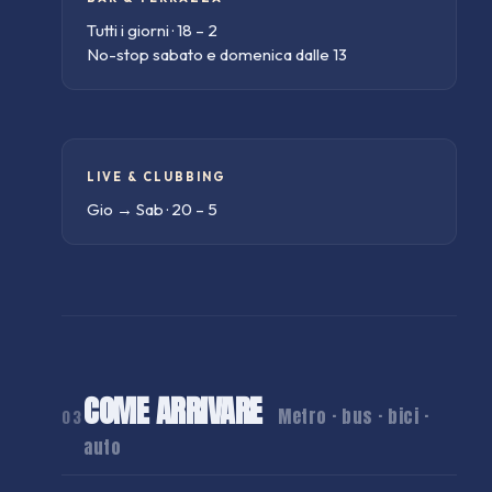
Tutti i giorni · 18 – 2
No-stop sabato e domenica dalle 13
LIVE & CLUBBING
Gio → Sab · 20 – 5
COME ARRIVARE
Metro · bus · bici ·
03
auto