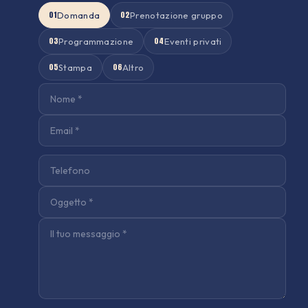
01
02
Domanda
Prenotazione gruppo
03
04
Programmazione
Eventi privati
05
06
Stampa
Altro