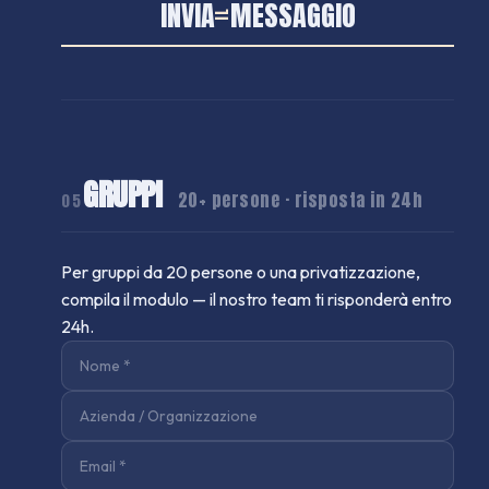
INVIA
MESSAGGIO
IL
GRUPPI
20+ persone · risposta in 24h
05
Per gruppi da 20 persone o una privatizzazione,
compila il modulo — il nostro team ti risponderà entro
24h.