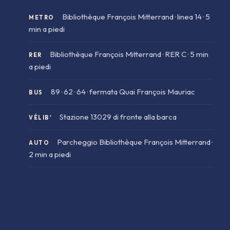
Bibliothèque François Mitterrand · linea 14 · 5
METRO
min a piedi
Bibliothèque François Mitterrand · RER C · 5 min
RER
Programma
a piedi
Barca
89 · 62 · 64 · fermata Quai François Mauriac
BUS
Menu
Info
Stazione 13029 di fronte alla barca
VÉLIB'
Parcheggio Bibliothèque François Mitterrand ·
AUTO
2 min a piedi
3 PORT DE LA GARE · 75013 PARIS