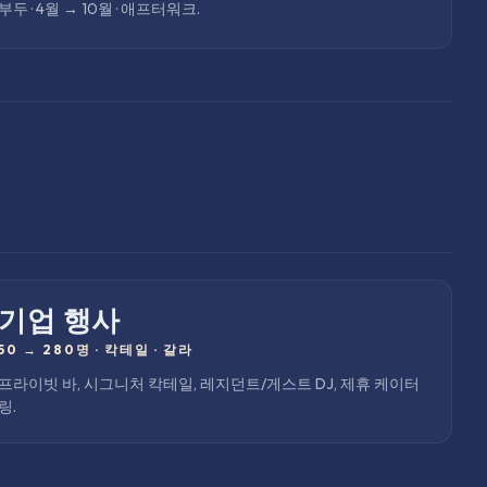
부두 · 4월 → 10월 · 애프터워크.
기업 행사
50 → 280명
·
칵테일 · 갈라
프라이빗 바, 시그니처 칵테일, 레지던트/게스트 DJ, 제휴 케이터
링.