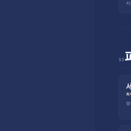
지
03
최
영