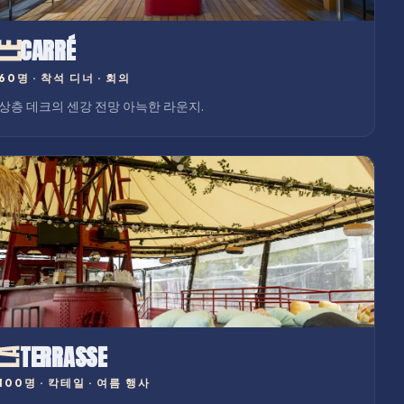
CARRÉ
60명
·
착석 디너 · 회의
상층 데크의 센강 전망 아늑한 라운지.
TERRASSE
100명
·
칵테일 · 여름 행사