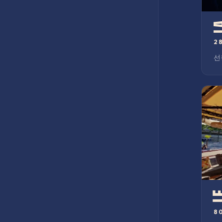
3 PORT DE LA GARE · 75013 PARIS
2
선창
8