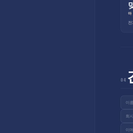
아
전
04