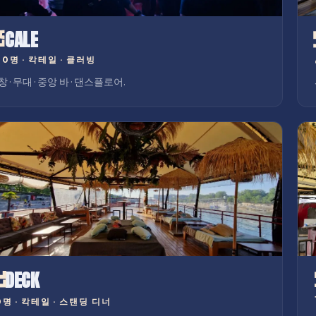
CALE
80명
·
칵테일 · 클러빙
 · 무대 · 중앙 바 · 댄스플로어.
DECK
0명
·
칵테일 · 스탠딩 디너