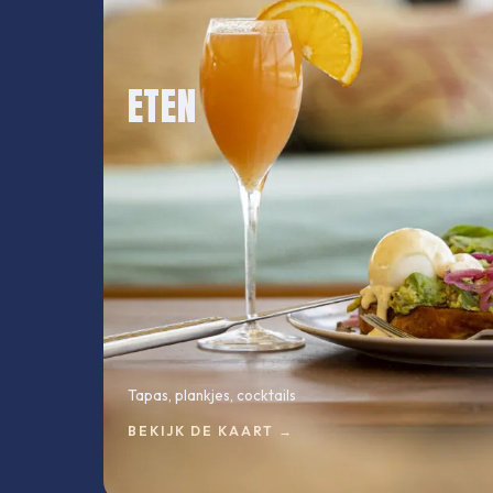
Info
ETEN
3 PORT DE LA GARE · 75013 PARIS
Tapas, plankjes, cocktails
BEKIJK DE KAART
→