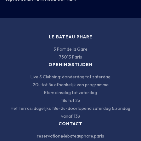
LE BATEAU PHARE
3 Port de la Gare
75013 Paris
OPENINGSTIJDEN
Live & Clubbing: donderdag tot zaterdag
20u tot 5u afhankelijk van programma
Eten: dinsdag tot zaterdag
18u tot 2u
Het Terras: dagelijks 18u–2u · doorlopend zaterdag & zondag
vanaf 13u
CONTACT
reservation@lebateauphare.paris